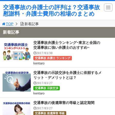
交通事故の弁護士の評判は？交通事故
慰謝料・弁護士費用の相場のまとめ
TOP
新着記事
新着記事
交通事故弁護士ランキング~東京と全国の
交通事故に強い弁護士のおすすめ~
2017/03/30
交通事故 弁護士 ランキング
kentaro
交通事故の示談交渉を弁護士に依頼するメ
リット・デメリットとは？
2017/03/27
交通事故 示談交渉
kentaro
交通事故の後遺障害の等級と認定期間
2017/03/27
交通事故 後遺障害 等級