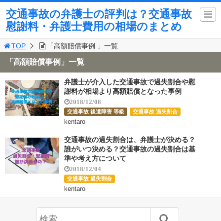
交通事故の弁護士の評判は？交通事故
慰謝料・弁護士費用の相場のまとめ
TOP
「高額賠償事例 」一覧
「高額賠償事例」一覧
弁護士が介入した交通事故で過失割合や慰
謝料が相場より高額賠償となった事例
2018/12/08
交通事故 後遺障害 等級
交通事故 過失割合
kentaro
交通事故の過失割合は、弁護士が決める？
誰がいつ決める？交通事故の過失割合は基
準や考え方について
2018/12/04
交通事故 過失割合
kentaro