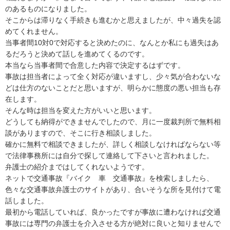
のあるものになりました。
そこからは滞りなく手続きも進むかと思えましたが、中々過失を認
めてくれません。
当事者間10対0で対応すると決めたのに、なんとか私にも過失はあ
るだろうと決めて話しを進めてくるのです。
本当なら当事者間で合意した内容で決定するはずです。
事故は担当者によって全く対応が違いますし、少々気が合わないな
どは仕方のないことだと思いますが、明らかに態度の悪い担当も存
在します。
そんな時は担当を変えた方がいいと思います。
どうしても納得ができませんでしたので、月に一度裁判所で無料相
談がありますので、そこに行き相談しました。
確かに無料で相談できましたが、詳しく相談しなければならない等
で法律事務所には自分で探して連絡して下さいと言われました。
弁護士の紹介まではしてくれないようです。
ネットで交通事故『バイク 車 交通事故』を検索しましたら、
色々な交通事故弁護士のサイトがあり、合いそうな所を見付けて電
話しました。
最初から電話していれば、良かったですが事故に遭わなければ交通
事故には専門の弁護士を介入させる方が絶対に良いと知りませんで