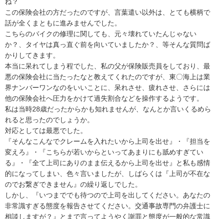
ね？
この保険会社の方だったのですが、言葉遣い以外は、とても横柄で
話が全くまともに進みませんでした。
こちらのバイクの修理に関しても、元々壊れていたんじゃない
か？、タイヤは真っ直ぐ前を向いていましたか？、等そんな質問ば
かりしてきます。
本当に呆れてしまう程でした、私の父が保険販売員をしており、最
悪の保険会社に当たったなと教えてくれたのですが、東〇海上は業
界ナンバーワンなのをいいことに、呆れさせ、疲れさせ、さらには
他の保険会社へ圧力をかけて過失割合などを操作するようです。
私は当時28歳だったからかも知れませんが、なんとか言いくるめら
れると思ったのでしょうか。
対応としては最悪でした。
『そんなこんなでクレームを入れたいから上司を出せ』・『担当を
変えろ』・『こちらが若いからといってあまりにも舐めすぎてい
る』・『全て上司にありのまま伝えるから上司を出せ』と私も感情
的になってしまい、色々言いましたが、しばらくは『上司が不在な
のでお繋ぎできません』の繰り返しでした。
しかし、『いつまででも待つので上司を出してください。あなたの
非常識すぎる態度を報告させてください。交通事故専門の弁護士に
相談しますが？』とまで言ってようやく謝罪と態度が一般的な常識