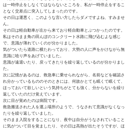
は一時停止をしなくてはならないところを、私が一時停止をするこ
となく交差点に突入してしまったのです。
その日は運悪く、このような言い方したらダメですよね、すみませ
ん。
その日は軽自動車が左から来ており軽自動車とぶつかったのです。
私はそのまま角の田んぼのコンクリート水路に飛び込むよな感じ
で、意識が薄れていくのが分かりました。
気がついたら道路に横たわっており、大勢の人に声をかけながら無
意識に唸り声をあげていました。
意識が遠退いたり、戻ってきたりを繰り返しているのが分かりまし
た。
次に記憶があるのは、救急車に乗せられながら、名前などを確認さ
れ分かっているもののそのときには、何故かとても眠くて眠くて、
ほっておいて欲しいという気持ちがとても強く、分からないを繰り
返していたのだけ覚えています。
次に目が覚めたのは病院です。
救急搬送された人を運ぶ場所のようで、うなされて意識がなくなっ
たりを繰り返していました。
そのまま入院をすることになり、夜中は自分がうなされていること
に気がついて目を覚ましたり、その日は高熱が出たそうですが、ほ