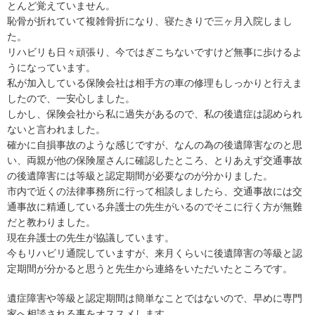
とんど覚えていません。
恥骨が折れていて複雑骨折になり、寝たきりで三ヶ月入院しまし
た。
リハビリも日々頑張り、今ではぎこちないですけど無事に歩けるよ
うになっています。
私が加入している保険会社は相手方の車の修理もしっかりと行えま
したので、一安心しました。
しかし、保険会社から私に過失があるので、私の後遺症は認められ
ないと言われました。
確かに自損事故のような感じですが、なんの為の後遺障害なのと思
い、両親が他の保険屋さんに確認したところ、とりあえず交通事故
の後遺障害には等級と認定期間が必要なのが分かりました。
市内で近くの法律事務所に行って相談しましたら、交通事故には交
通事故に精通している弁護士の先生がいるのでそこに行く方が無難
だと教わりました。
現在弁護士の先生が協議しています。
今もリハビリ通院していますが、来月くらいに後遺障害の等級と認
定期間が分かると思うと先生から連絡をいただいたところです。
遺症障害や等級と認定期間は簡単なことではないので、早めに専門
家へ相談される事をオススメします。