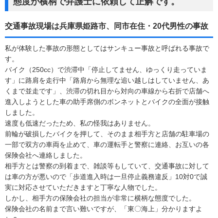
態度が横柄で弁護士に依頼して正解です。
交通事故現場は兵庫県姫路市、同市在住・20代男性の事故
私が体験した事故の形態としてはサンキュー事故と呼ばれる事故で
す。
バイク（250cc）で渋滞中「停止してません、ゆっくり走っていま
す」に路肩を走行中「路肩から無理な追い越しはしていません、あ
くまで並走です」、渋滞の切れ目から対向の車線から右折で店舗へ
進入しようとした車の助手席側のボンネットとバイクの全面が接触
しました。
速度も低速だったため、私の怪我はありません。
前輪が破損したバイクを押して、そのまま相手方と店舗の駐車場の
一部で双方の車両を止めて、車の運転手と警察に連絡、お互いの各
保険会社へ連絡しました。
相手方とは警察の到着まで、雑談等もしていて、交通事故に対して
は車の方が悪いので「歩道進入時は一旦停止義務違反」10対0で誠
実に対応させていただきますと丁寧な人物でした。
しかし、相手方の保険会社の担当が非常に横柄な態度でした。
保険会社の名前まで言い難いですが、「東〇海上」分かりますよ