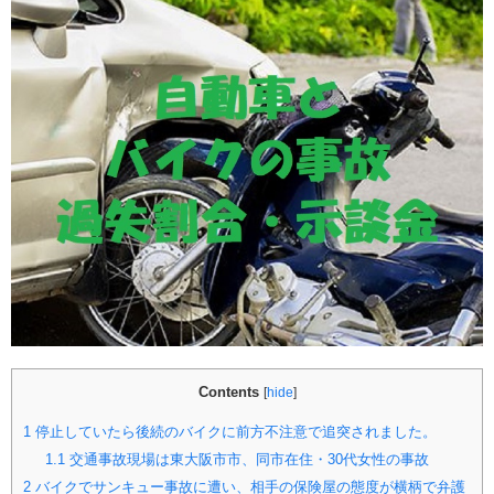
Contents
[
hide
]
1
停止していたら後続のバイクに前方不注意で追突されました。
1.1
交通事故現場は東大阪市市、同市在住・30代女性の事故
2
バイクでサンキュー事故に遭い、相手の保険屋の態度が横柄で弁護