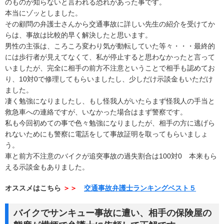
のものが知らないと言われる恐れがあった事です。
本当にゾッとしました。
その顧問の弁護士さんから交通事故に詳しい先生の紹介を受けてか
らは、事故は比較的早く解決したと思います。
男性の主張は、ころころ変わり気が動転していた等々・・・最終的
には歩行者が見えてなくて、私が停止すると思わなかったと言って
いましたが、完全に相手の前方不注意ということで相手も認めてお
り、10対0で修理してもらいましたし、少しだけ示談金もいただけ
ました。
凄く勉強になりましたし、もし怪我人がいたらまず怪我人の手当と
救急車への連絡ですが、いなかった場合はまず警察です。
私も今回初めての事で色々勉強になりましたが、相手の方に逃げら
れないためにも警察に電話をして事故証明を取ってもらいましょ
う。
車と前方不注意のバイクが追突事故の過失割合は100対0 本来もら
える示談金もありました。
オススメはこちら
＞＞
交通事故弁護士ランキングベスト５
バイクでサンキュー事故に遭い、相手の保険屋の