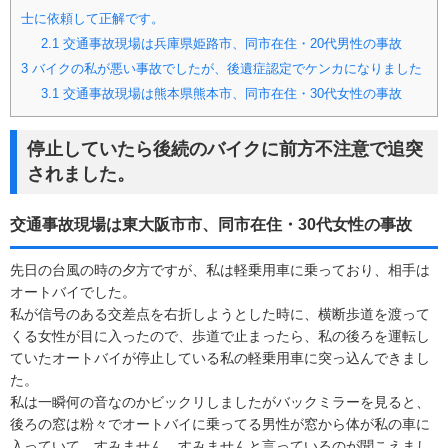
士に依頼して正解です。
2.1
交通事故現場は兵庫県姫路市、同市在住・20代男性の事故
3
バイクの私が悪い事故でしたが、後遺症認定でケンカになりました
3.1
交通事故現場は熊本県熊本市、同市在住・30代女性の事故
停止していたら後続のバイクに前方不注意で追突
されました。
交通事故現場は東大阪市市、同市在住・30代女性の事故
先日の台風の時の夕方ですが、私は軽乗用車に乗っており、相手は
オートバイでした。
私が信号のある交差点を右折しようとした時に、横断歩道を渡って
くる女性が目に入ったので、歩道で止まったら、私の後ろを運転し
ていたオートバイが停止している私の軽乗用車に突っ込んできまし
た。
私は一瞬何の音なのかビックリしましたがバックミラーを見ると、
後ろの窓は粉々でオートバイに乗ってる男性が窓から体が私の車に
入っていて、すみません、すみませんと言っているのが聞こえまし