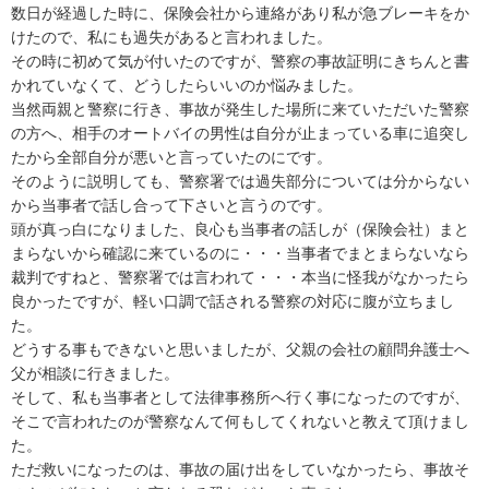
数日が経過した時に、保険会社から連絡があり私が急ブレーキをか
けたので、私にも過失があると言われました。
その時に初めて気が付いたのですが、警察の事故証明にきちんと書
かれていなくて、どうしたらいいのか悩みました。
当然両親と警察に行き、事故が発生した場所に来ていただいた警察
の方へ、相手のオートバイの男性は自分が止まっている車に追突し
たから全部自分が悪いと言っていたのにです。
そのように説明しても、警察署では過失部分については分からない
から当事者で話し合って下さいと言うのです。
頭が真っ白になりました、良心も当事者の話しが（保険会社）まと
まらないから確認に来ているのに・・・当事者でまとまらないなら
裁判ですねと、警察署では言われて・・・本当に怪我がなかったら
良かったですが、軽い口調で話される警察の対応に腹が立ちまし
た。
どうする事もできないと思いましたが、父親の会社の顧問弁護士へ
父が相談に行きました。
そして、私も当事者として法律事務所へ行く事になったのですが、
そこで言われたのが警察なんて何もしてくれないと教えて頂けまし
た。
ただ救いになったのは、事故の届け出をしていなかったら、事故そ