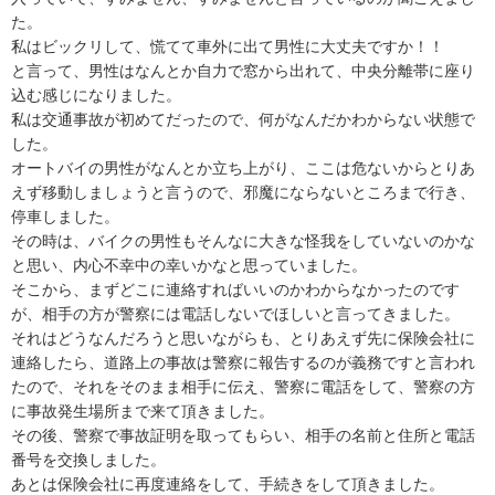
た。
私はビックリして、慌てて車外に出て男性に大丈夫ですか！！
と言って、男性はなんとか自力で窓から出れて、中央分離帯に座り
込む感じになりました。
私は交通事故が初めてだったので、何がなんだかわからない状態で
した。
オートバイの男性がなんとか立ち上がり、ここは危ないからとりあ
えず移動しましょうと言うので、邪魔にならないところまで行き、
停車しました。
その時は、バイクの男性もそんなに大きな怪我をしていないのかな
と思い、内心不幸中の幸いかなと思っていました。
そこから、まずどこに連絡すればいいのかわからなかったのです
が、相手の方が警察には電話しないでほしいと言ってきました。
それはどうなんだろうと思いながらも、とりあえず先に保険会社に
連絡したら、道路上の事故は警察に報告するのが義務ですと言われ
たので、それをそのまま相手に伝え、警察に電話をして、警察の方
に事故発生場所まで来て頂きました。
その後、警察で事故証明を取ってもらい、相手の名前と住所と電話
番号を交換しました。
あとは保険会社に再度連絡をして、手続きをして頂きました。