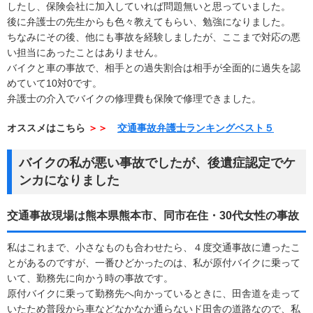
したし、保険会社に加入していれば問題無いと思っていました。
後に弁護士の先生からも色々教えてもらい、勉強になりました。
ちなみにその後、他にも事故を経験しましたが、ここまで対応の悪
い担当にあったことはありません。
バイクと車の事故で、相手との過失割合は相手が全面的に過失を認
めていて10対0です。
弁護士の介入でバイクの修理費も保険で修理できました。
オススメはこちら
＞＞
交通事故弁護士ランキングベスト５
バイクの私が悪い事故でしたが、後遺症認定でケ
ンカになりました
交通事故現場は熊本県熊本市、同市在住・30代女性の事故
私はこれまで、小さなものも合わせたら、４度交通事故に遭ったこ
とがあるのですが、一番ひどかったのは、私が原付バイクに乗って
いて、勤務先に向かう時の事故です。
原付バイクに乗って勤務先へ向かっているときに、田舎道を走って
いたため普段から車などなかなか通らないド田舎の道路なので、私