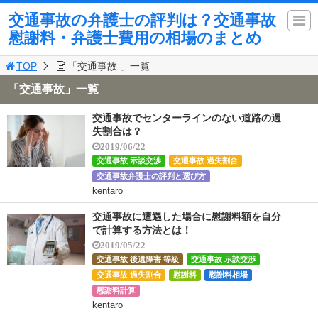
交通事故の弁護士の評判は？交通事故
慰謝料・弁護士費用の相場のまとめ
TOP
「交通事故 」一覧
「交通事故」一覧
交通事故でセンターラインのない道路の過
失割合は？
2019/06/22
交通事故 示談交渉
交通事故 過失割合
交通事故弁護士の評判と選び方
kentaro
交通事故に遭遇した場合に慰謝料額を自分
で計算する方法とは！
2019/05/22
交通事故 後遺障害 等級
交通事故 示談交渉
交通事故 過失割合
慰謝料
慰謝料相場
慰謝料計算
kentaro