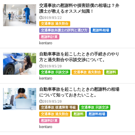
交通事故の慰謝料や損害賠償の相場は？弁
護士が教えるオススメ知識！
2019/05/22
交通事故 過失割合
交通事故弁護士の評判と選び方
慰謝料相場
慰謝料計算
kentaro
自動車事故を起こしたときの手続きのやり
方と過失割合や示談交渉について。
2019/05/20
交通事故 示談交渉
交通事故 過失割合
慰謝料
kentaro
自動車事故を起こしたときの慰謝料の相場
について知っておきたいこと。
2019/05/20
交通事故 後遺障害 等級
交通事故 示談交渉
交通事故 過失割合
慰謝料
慰謝料相場
慰謝料計算
kentaro